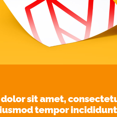
olor sit amet, consectetu
 eiusmod tempor incididunt